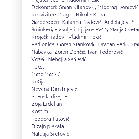
Majstor scene: Radomir Pešić
Dekorateri: Srđan Kitanović, Miodrag Đorđević,
Rekviziter: Dragan Nikolić Kepa
Garderoberi: Katarina Pavlović, Anđela Jevtić
Šminkeri, vlasuljari: Ljiljana Rašić, Marija Cvet
Krojački radovi: Vladimir Pekić
Radionica: Goran Stanković, Dragan Perić, Bran
Nabavka: Zoran Denčić, Ivan Todorović
Vozač: Nebojša Šarčević
Tekst
Mate Matišić
Režija
Nevena Dimitrijević
Scenski dizajner
Zoja Erdeljan
Kostim
Teodora Tulović
Dizajn plakata
Natalija Sretović