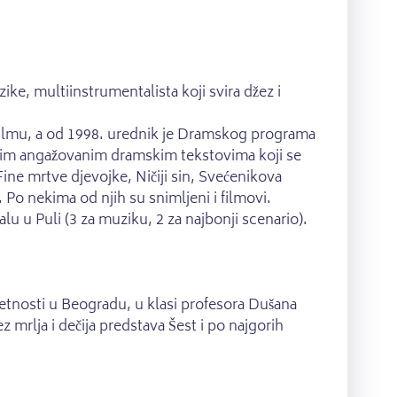
ike, multiinstrumentalista koji svira džez i
n filmu, a od 1998. urednik je Dramskog programa
ojim angažovanim dramskim tekstovima koji se
ine mrtve djevojke, Ničiji sin, Svećenikova
 Po nekima od njih su snimljeni i filmovi.
u u Puli (3 za muziku, 2 za najbonji scenario).
etnosti u Beogradu, u klasi profesora Dušana
mrlja i dečija predstava Šest i po najgorih