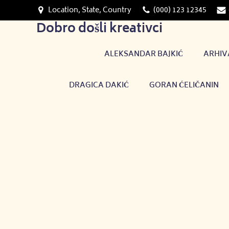
Skip
Location, State, Country
(000) 123 12345
to
Dobro došli kreativci
content
ALEKSANDAR BAJKIĆ
ARHIV
DRAGICA DAKIĆ
GORAN ĆELIČANIN