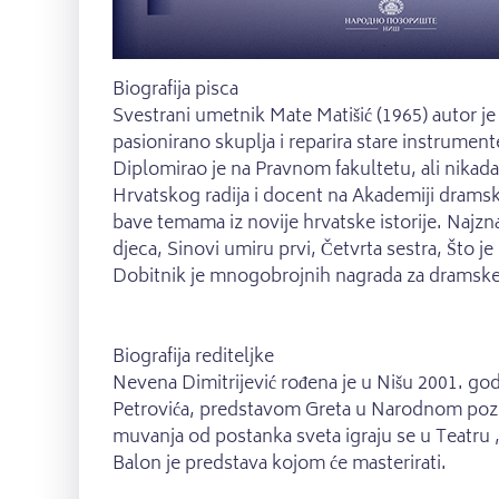
Biografija pisca
Svestrani umetnik Mate Matišić (1965) autor je 
pasionirano skuplja i reparira stare instrument
Diplomirao je na Pravnom fakultetu, ali nikada
Hrvatskog radija i docent na Akademiji drams
bave temama iz novije hrvatske istorije. Najzn
djeca, Sinovi umiru prvi, Četvrta sestra, Što 
Dobitnik je mnogobrojnih nagrada za dramske te
Biografija rediteljke
Nevena Dimitrijević rođena je u Nišu 2001. go
Petrovića, predstavom Greta u Narodnom pozoriš
muvanja od postanka sveta igraju se u Teatru
Balon je predstava kojom će masterirati.