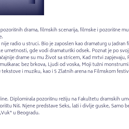
pozorišnih drama, filmskih scenarija, filmske i pozorišne muz
e.
 nije radio u struci. Bio je zaposlen kao dramaturg u Jadra
ke umetnosti, gde vodi dramaturški odsek. Poznat je po sv
ačajnije drame su mu Život sa stricem, Kad mrtvi zapjevaju, F
je muškarac bez brkova, Ljudi od voska, Moji tužni monstrumi.
kstove i muziku, kao i 5 Zlatnih arena na Filmskom festival
dine. Diplomirala pozorišnu režiju na Fakultetu dramskih um
tu Niš. Njene predstave Seks, laži i divlje guske, Samo bez 
 „Vuk“ u Beogradu.