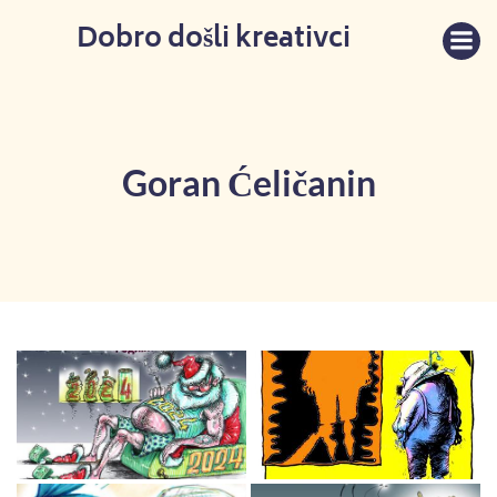
Skip
Dobro došli kreativci
to
content
Goran Ćeličanin