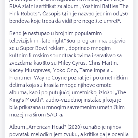
RIAA zlatni sertifikat za album „Yoshimi Battles The
Pink Robots“. Časopis Q ih je nazvao jednim od „50
bendova koje treba da vidiš pre nego što umreš“.
Bend je nastupao u brojnim popularnim
televizijskim „late night“ šou-programima, pojavio
se u Super Bowl reklami, doprineo mnogim
kultnim filmskim soundtrackovima i sarađivao sa
zvezdama kao što su Miley Cyrus, Chris Martin,
Kacey Musgraves, Yoko Ono, Tame Impala…
Frontmen Wayne Coyne poznat je i po umetničkim
delima koja su krasila mnoge njihove omote
albuma, kao i po putujućoj umetničkoj izložbi „The
King’s Mouth“, audio-vizuelnoj instalaciji koja je
bila prikazana u mnogim savremenim umetničkim
muzejima širom SAD-a.
Album „American Head“ (2020) označio je njihov
povratak melodičnijem zvuku, a kritika ga je ocenila