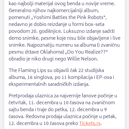
kao najbolji materijal ovog benda u novije vreme.
Generalno njihov najkomercijalniji album,
pomenuti „Yoshimi Battles the Pink Robots“,
nedavno je dobio reizdanje u formi box-seta
povodom 20. godišnjice. Luksuzno izdanje sadrži
demo snimke, pesme koje nisu bile objavljene i live
snimke. Najpoznatiju numeru sa albuma (i zvaničnu
pesmu države Oklahoma) „Do You Realize??“
obradio je niko drugi nego Willie Nelson.
The Flaming Lips su objavili čak 22 studijska
albuma, 16 singlova, po 11 kompilacija i EP-ova i
eksperimentalnih saradničkih izdanja.
Pretprodaja ulaznica za najvernije fanove počinje u
četvrtak, 11. decembra u 10 časova na zvaničnom
sajtu benda i traje do petka, 12. decembra u 9
časova. Redovna prodaja ulaznica počinje u petak,
12. decembra u 10 časova preko
Tickets.rs
.