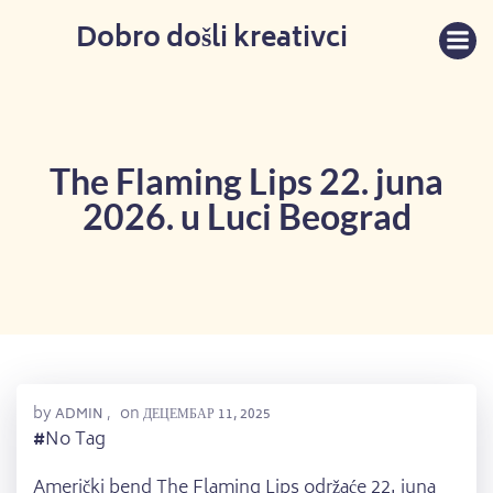
Skip
Dobro došli kreativci
to
content
The Flaming Lips 22. juna
2026. u Luci Beograd
by
on
ADMIN
,
ДЕЦЕМБАР 11, 2025
#
No Tag
Američki bend The Flaming Lips održaće 22. juna