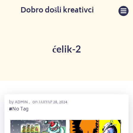
Skip
Dobro došli kreativci
to
content
ćelik-2
by
on
ADMIN
,
ЈАНУАР 28, 2024
#
No Tag