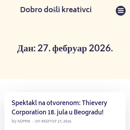
Skip
Dobro došli kreativci
to
content
Дан:
27. фебруар 2026.
Spektakl na otvorenom: Thievery
Corporation 18. jula u Beogradu!
by
on
ADMIN
-
ФЕБРУАР 27, 2026